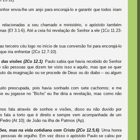
Senhor envia-lhe um anjo para encorajá-lo e garantir que todos iriam
 relacionadas a seu chamado e ministério, o apóstolo também
as (Ef 3.1-6). Até a ceia foi revelação do Senhor a ele (1Co 11.23-
ao terceiro céu logo no início de sua conversão foi para encorajá-lo
ue iria enfrentar (2Co 12.7-10).
 das visões (2Co 12.1)
. Paulo sabia que havia recebido do Senhor
 são pessoas que dizem ter visto isso e aquilo, mas que se quer
ruto da imaginação ou se procede de Deus ou do diabo – ou algum
to preocupada, pois havia sonhado com sete cachorros; e me
Se eu jogasse no “Bicho” eu lhe diria a revelação, mas como não
nos fala através de sonhos e visões, disso eu não duvido por
os fala a torto que é direito e sempre vem acompanhada de um
Pedro (At 10); de João na ilha de Patmos (Ap).
ões, mas na vida cotidiana com Cristo (2Co 12.5,6)
. Uma honra
 pessoas de orgulho. Em vez disso o apóstolo Paulo se calou por