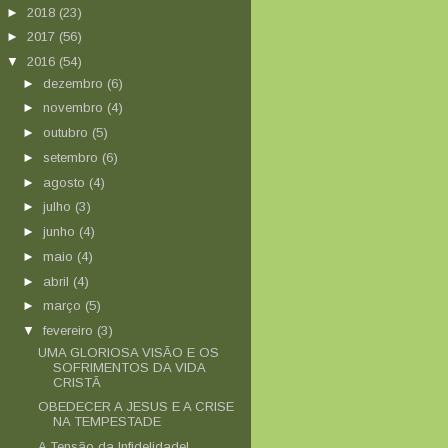
►
2018
(23)
►
2017
(56)
▼
2016
(54)
►
dezembro
(6)
►
novembro
(4)
►
outubro
(5)
►
setembro
(6)
►
agosto
(4)
►
julho
(3)
►
junho
(4)
►
maio
(4)
►
abril
(4)
►
março
(5)
▼
fevereiro
(3)
UMA GLORIOSA VISÃO E OS
SOFRIMENTOS DA VIDA
CRISTÃ
OBEDECER A JESUS E A CRISE
NA TEMPESTADE
A Tensão da Infidelidade!