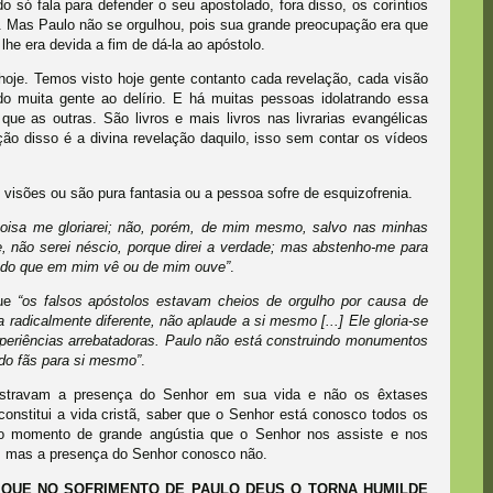
o só fala para defender o seu apostolado, fora disso, os coríntios
. Mas Paulo não se orgulhou, pois sua grande preocupação era que
he era devida a fim de dá-la ao apóstolo.
hoje. Temos visto hoje gente contanto cada revelação, cada visão
o muita gente ao delírio. E há muitas pessoas idolatrando essa
e as outras. São livros e mais livros nas livrarias evangélicas
ação disso é a divina revelação daquilo, isso sem contar os vídeos
visões ou são pura fantasia ou a pessoa sofre de esquizofrenia.
coisa me gloriarei; não, porém, de mim mesmo, salvo nas minhas
me, não serei néscio, porque direi a verdade; mas abstenho-me para
 do que em mim vê ou de mim ouve”
.
que
“os falsos apóstolos estavam cheios de orgulho por causa de
radicalmente diferente, não aplaude a si mesmo [...] Ele gloria-se
periências arrebatadoras. Paulo não está construindo monumentos
ndo fãs para si mesmo”
.
stravam a presença do Senhor em sua vida e não os êxtases
onstitui a vida cristã, saber que o Senhor está conosco todos os
o momento de grande angústia que o Senhor nos assiste e nos
, mas a presença do Senhor conosco não.
 QUE NO SOFRIMENTO DE PAULO DEUS O TORNA HUMILDE