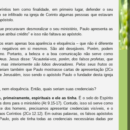
íntios tem como finalidade, em primeiro lugar, defender o seu
m se infiltrado na igreja de Corinto algumas pessoas que estavam
póstolo.
ue procuravam desmoralizar o seu ministério, Paulo apresenta as
ue atribui crédito" e isso não faltava ao apóstolo.
ios eram apenas boa aparência e eloquência – que não é diferente
ão negativos em si mesmos. São até desejáveis. Porém, podem
ngano. Portanto, a beleza e a boa comunicação não serve como
Deus. Jesus disse:
"Acautelai-vos, porém, dos falsos profetas, que
mas interiormente são lobos devoradores. Pelos seus frutos os
ueriam também que Paulo mostrasse cartas de apresentação (2Co
de Jerusalém, isso sendo o apóstolo Paulo o fundador desta igreja
a, nem eloquência. Então, quais seriam suas credenciais?
 primeiramente, espirituais e ele as tinha
. É o selo do Espírito
s dons para o ministério (At 9.15-17). Contudo, isso só serve como
te dos homens, precisamos apresentar credenciais visíveis, e o
s Coríntios (2Co 12.12). Em outras palavras, os falsos apóstolos
aulo, pois ele tinha todas as credenciais necessárias dadas por