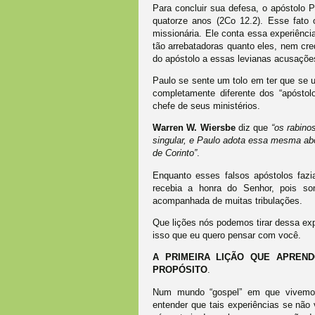
Para concluir sua defesa, o apóstolo P
quatorze anos (2Co 12.2). Esse fato 
missionária. Ele conta essa experiênci
tão arrebatadoras quanto eles, nem cre
do apóstolo a essas levianas acusaçõe
Paulo se sente um tolo em ter que se ut
completamente diferente dos “apóstolo
chefe de seus ministérios.
Warren W. Wiersbe
diz que
“os rabino
singular, e Paulo adota essa mesma a
de Corinto”
.
Enquanto esses falsos apóstolos faz
recebia a honra do Senhor, pois so
acompanhada de muitas tribulações.
Que lições nós podemos tirar dessa exp
isso que eu quero pensar com você.
A PRIMEIRA LIÇÃO QUE APREN
PROPÓSITO
.
Num mundo “gospel” em que vivemos
entender que tais experiências se nã