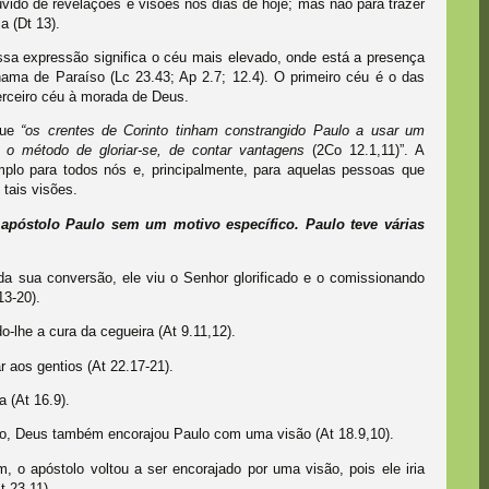
uvido de revelações e visões nos dias de hoje; mas não para trazer
a (Dt 13).
Essa expressão significa o céu mais elevado, onde está a presença
ama de Paraíso (Lc 23.43; Ap 2.7; 12.4). O primeiro céu é o das
terceiro céu à morada de Deus.
que
“os crentes de Corinto tinham constrangido Paulo a usar um
o método de gloriar-se, de contar vantagens
(2Co 12.1,11)”. A
lo para todos nós e, principalmente, para aquelas pessoas que
tais visões.
apóstolo Paulo sem um motivo específico. Paulo teve várias
a sua conversão, ele viu o Senhor glorificado e o comissionando
13-20).
o-lhe a cura da cegueira (At 9.11,12).
 aos gentios (At 22.17-21).
 (At 16.9).
to, Deus também encorajou Paulo com uma visão (At 18.9,10).
 o apóstolo voltou a ser encorajado por uma visão, pois ele iria
 23.11).