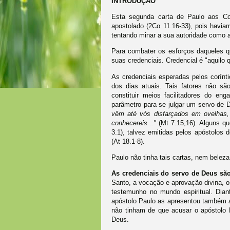
INTRODUÇÃO
Esta segunda carta de Paulo aos Cor
apostolado (2Co 11.16-33), pois havia
tentando minar a sua autoridade como a
Para combater os esforços daqueles q
suas credenciais. Credencial é "aquilo q
As credenciais esperadas pelos corínt
dos dias atuais. Tais fatores não s
constituir meios facilitadores do e
parâmetro para se julgar um servo de 
vêm até vós disfarçados em ovelhas, 
conhecereis..."
(Mt 7.15,16). Alguns q
3.1), talvez emitidas pelos apóstolos 
(At 18.1-8).
Paulo não tinha tais cartas, nem belez
As credenciais do servo de Deus são,
Santo, a vocação e aprovação divina, o
testemunho no mundo espiritual. Dian
apóstolo Paulo as apresentou também ao
não tinham de que acusar o apóstolo P
Deus.