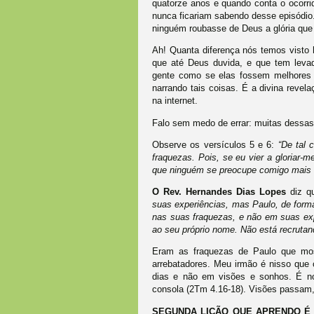
quatorze anos e quando conta o ocorrid
nunca ficariam sabendo desse episódio
ninguém roubasse de Deus a glória que l
Ah! Quanta diferença nós temos visto 
que até Deus duvida, e que tem levad
gente como se elas fossem melhores qu
narrando tais coisas. É a divina revel
na internet.
Falo sem medo de errar: muitas dessas 
Observe os versículos 5 e 6:
“De tal 
fraquezas. Pois, se eu vier a gloriar-
que ninguém se preocupe comigo mais
O Rev. Hernandes Dias Lopes
diz 
suas experiências, mas Paulo, de forma 
nas suas fraquezas, e não em suas ex
ao seu próprio nome. Não está recruta
Eram as fraquezas de Paulo que mo
arrebatadores. Meu irmão é nisso que c
dias e não em visões e sonhos. É n
consola (2Tm 4.16-18). Visões passam
SEGUNDA LIÇÃO QUE APRENDO É