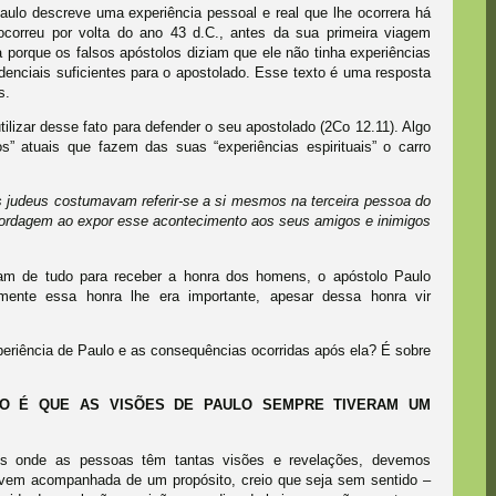
aulo descreve uma experiência pessoal e real que lhe ocorrera há
ocorreu por volta do ano 43 d.C., antes da sua primeira viagem
a porque os falsos apóstolos diziam que ele não tinha experiências
denciais suficientes para o apostolado. Esse texto é uma resposta
s.
ilizar desse fato para defender o seu apostolado (2Co 12.11). Algo
s” atuais que fazem das suas “experiências espirituais” o carro
s judeus costumavam referir-se a si mesmos na terceira pessoa do
bordagem ao expor esse acontecimento aos seus amigos e inimigos
iam de tudo para receber a honra dos homens, o apóstolo Paulo
mente essa honra lhe era importante, apesar dessa honra vir
eriência de Paulo e as consequências ocorridas após ela? É sobre
DO É QUE AS VISÕES DE PAULO SEMPRE TIVERAM UM
 onde as pessoas têm tantas visões e revelações, devemos
o vem acompanhada de um propósito, creio que seja sem sentido –