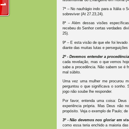
7ª – No naufrágio indo para a Itália o 
sobreviver (At 27.23,24).
8ª – Além dessas visões específicas
recebeu do Senhor certas verdades divin
25).
9ª – E esta visão de que ele foi levado 
diante das muitas lutas e perseguições q
2º - Devemos entender a procedência
cada revelação, mas o que vemos hoje
sabe a procedência. Não sabem se é f
mal súbito.
Uma vez uma mulher me procurou mui
perguntou o que significava o sonho. 
jogo não soube lhe responder.
Por favor, entenda uma coisa: Deus 
experiência própria. Mas Deus não n
propósito. Veja o exemplo de Paulo; de 
3º - Não devemos nos gloriar em vis
como essa teria enchido a maioria das