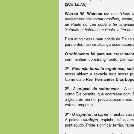
(2Co 12.7,8)
.
Warren W. Wiersbe
diz que
“Deus s
poderemos nos tornar orgulhos; assim
de Paulo no céu poderia ter arruina
Satanás esbofeteasse Paulo, a fim de e
Para atingir essa maturidade de Paulo 
para o dia; não se alcança esse patam
O sofrimento foi para seu cresciment
sem nenhum constrangimento. Ele não 
1º - Para não torna-lo orgulhoso, so
nossa altivez e esvazia toda nossa pr
Como diz o
Rev. Hernandes Dias Lop
2º - A origem do sofrimento –
A ori
como Ele permitiu que ocorresse com Jó.
a glória do Senhor prevalecesse e não 
estava proposto.
3º - O espinho na carne –
muitas são
A palavra
skolops
, espinho, só apare
pontiagudo. Pode significar ferrão, farp