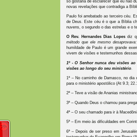
só gostaria de esclarecer que eu não d
novas revelações que contradiga a Bíbli
Paulo foi arrebatado ao terceiro céu. 
de Deus. Este céu é o que a Bíblia ch
nuvens, o segundo o das estrelas e o 
O Rev. Hernandes Dias Lopes
diz 
método que ele mesmo desaprovava: 
humildade de Paulo é um grande exemp
vivem de visões e testemunhos dessas 
1º - O Senhor nunca deu visões ao 
visões ao longo do seu ministério
.
1ª – No caminho de Damasco, no dia d
para o ministério apostólico (At 9.3; 22.
2ª – Teve a visão de Ananias ministrand
3ª – Quando Deus o chamou para pregar
4ª – O seu chamado para ir à Macedônia
5ª – Em meio às dificuldades em Corin
6ª – Depois de ser preso em Jerusalém,
testemunhar do Evangelho em Roma (At