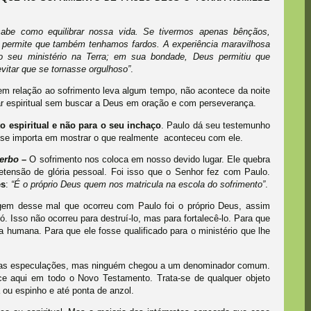
abe como equilibrar nossa vida. Se tivermos apenas bênçãos,
, permite que também tenhamos fardos. A experiência maravilhosa
do seu ministério na Terra; em sua bondade, Deus permitiu que
vitar que se tornasse orgulhoso”
.
em relação ao sofrimento leva algum tempo, não acontece da noite
ar espiritual sem buscar a Deus em oração e com perseverança.
o espiritual e não para o seu inchaço
. Paulo dá seu testemunho
se importa em mostrar o que realmente aconteceu com ele.
berbo
–
O sofrimento nos coloca em nosso devido lugar. Ele quebra
etensão de glória pessoal. Foi isso que o Senhor fez com Paulo.
es
:
“É o próprio Deus quem nos matricula na escola do sofrimento”
.
gem desse mal que ocorreu com Paulo foi o próprio Deus, assim
 Isso não ocorreu para destruí-lo, mas para fortalecê-lo. Para que
a humana. Para que ele fosse qualificado para o ministério que lhe
 as especulações, mas ninguém chegou a um denominador comum.
ce aqui em todo o Novo Testamento. Trata-se de qualquer objeto
a ou espinho e até ponta de anzol.