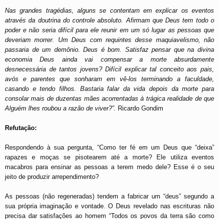
Nas grandes tragédias, alguns se contentam em explicar os eventos
através da doutrina do controle absoluto. Afirmam que Deus tem todo o
poder e não seria difícil para ele reunir em um só lugar as pessoas que
deveriam morrer. Um Deus com requintes desse maquiavelismo, não
passaria de um demônio. Deus é bom. Satisfaz pensar que na divina
economia Deus ainda vai compensar a morte absurdamente
desnecessária de tantos jovens? Difícil explicar tal conceito aos pais,
avós e parentes que sonharam em vê-los terminando a faculdade,
casando e tendo filhos. Bastaria falar da vida depois da morte para
consolar mais de duzentas mães acorrentadas à trágica realidade de que
Alguém lhes roubou a razão de viver?”.
Ricardo Gondim
Refutação:
Respondendo à sua pergunta, “Como ter fé em um Deus que “deixa”
rapazes e moças se pisotearem até a morte? Ele utiliza eventos
macabros para ensinar as pessoas a terem medo dele? Esse é o seu
jeito de produzir arrependimento?
As pessoas (não regeneradas) tendem a fabricar um “deus” segundo a
sua própria imaginação e vontade. O Deus revelado nas escrituras não
precisa dar satisfações ao homem “Todos os povos da terra são como