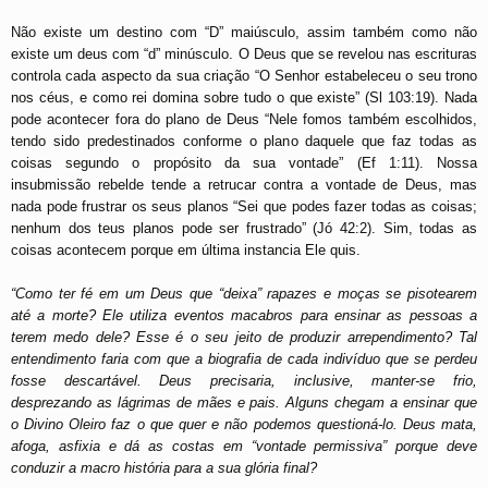
Não existe um destino com “D” maiúsculo, assim também como não
existe um deus com “d” minúsculo. O Deus que se revelou nas escrituras
controla cada aspecto da sua criação “O Senhor estabeleceu o seu trono
nos céus, e como rei domina sobre tudo o que existe” (Sl 103:19). Nada
pode acontecer fora do plano de Deus “Nele fomos também escolhidos,
tendo sido predestinados conforme o plano daquele que faz todas as
coisas segundo o propósito da sua vontade” (Ef 1:11). Nossa
insubmissão rebelde tende a retrucar contra a vontade de Deus, mas
nada pode frustrar os seus planos “Sei que podes fazer todas as coisas;
nenhum dos teus planos pode ser frustrado” (Jó 42:2). Sim, todas as
coisas acontecem porque em última instancia Ele quis.
“Como ter fé em um Deus que “deixa” rapazes e moças se pisotearem
até a morte? Ele utiliza eventos macabros para ensinar as pessoas a
terem medo dele? Esse é o seu jeito de produzir arrependimento? Tal
entendimento faria com que a biografia de cada indivíduo que se perdeu
fosse descartável. Deus precisaria, inclusive, manter-se frio,
desprezando as lágrimas de mães e pais. Alguns chegam a ensinar que
o Divino Oleiro faz o que quer e não podemos questioná-lo. Deus mata,
afoga, asfixia e dá as costas em “vontade permissiva” porque deve
conduzir a macro história para a sua glória final?