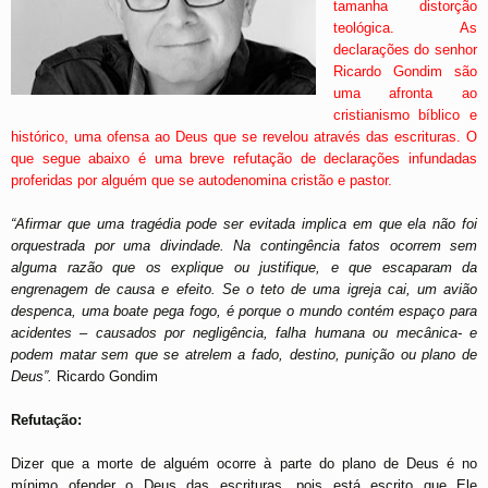
tamanha distorção
teológica. As
declarações do senhor
Ricardo Gondim são
uma afronta ao
cristianismo bíblico e
histórico, uma ofensa ao Deus que se revelou através das escrituras. O
que segue abaixo é uma breve refutação de declarações infundadas
proferidas por alguém que se autodenomina cristão e pastor.
“Afirmar que uma tragédia pode ser evitada implica em que ela não foi
orquestrada por uma divindade. Na contingência fatos ocorrem sem
alguma razão que os explique ou justifique, e que escaparam da
engrenagem de causa e efeito. Se o teto de uma igreja cai, um avião
despenca, uma boate pega fogo, é porque o mundo contém espaço para
acidentes – causados por negligência, falha humana ou mecânica- e
podem matar sem que se atrelem a fado, destino, punição ou plano de
Deus”.
Ricardo Gondim
Refutação:
Dizer que a morte de alguém ocorre à parte do plano de Deus é no
mínimo ofender o Deus das escrituras, pois está escrito que Ele