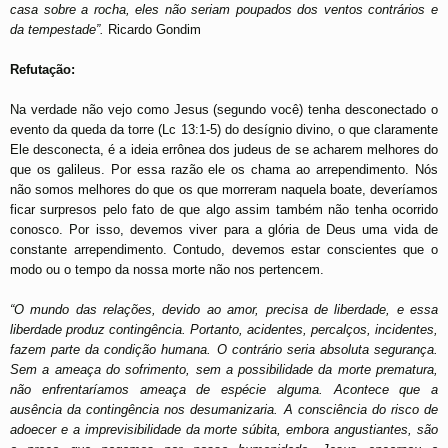
casa sobre a rocha, eles não seriam poupados dos ventos contrários e
da tempestade”.
Ricardo Gondim
Refutação:
Na verdade não vejo como Jesus (segundo você) tenha desconectado o
evento da queda da torre (Lc 13:1-5) do desígnio divino, o que claramente
Ele desconecta, é a ideia errônea dos judeus de se acharem melhores do
que os galileus. Por essa razão ele os chama ao arrependimento. Nós
não somos melhores do que os que morreram naquela boate, deveríamos
ficar surpresos pelo fato de que algo assim também não tenha ocorrido
conosco. Por isso, devemos viver para a glória de Deus uma vida de
constante arrependimento. Contudo, devemos estar conscientes que o
modo ou o tempo da nossa morte não nos pertencem.
“O mundo das relações, devido ao amor, precisa de liberdade, e essa
liberdade produz contingência. Portanto, acidentes, percalços, incidentes,
fazem parte da condição humana. O contrário seria absoluta segurança.
Sem a ameaça do sofrimento, sem a possibilidade da morte prematura,
não enfrentaríamos ameaça de espécie alguma. Acontece que a
ausência da contingência nos desumanizaria. A consciência do risco de
adoecer e a imprevisibilidade da morte súbita, embora angustiantes, são