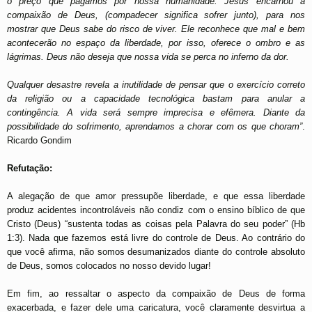
o preço que pagamos por nossa humanidade. Jesus encarnou a
compaixão de Deus, (compadecer significa sofrer junto), para nos
mostrar que Deus sabe do risco de viver. Ele reconhece que mal e bem
acontecerão no espaço da liberdade, por isso, oferece o ombro e as
lágrimas. Deus não deseja que nossa vida se perca no inferno da dor.
Qualquer desastre revela a inutilidade de pensar que o exercício correto
da religião ou a capacidade tecnológica bastam para anular a
contingência. A vida será sempre imprecisa e efêmera. Diante da
possibilidade do sofrimento, aprendamos a chorar com os que choram”
.
Ricardo Gondim
Refutação:
A alegação de que amor pressupõe liberdade, e que essa liberdade
produz acidentes incontroláveis não condiz com o ensino bíblico de que
Cristo (Deus) “sustenta todas as coisas pela Palavra do seu poder” (Hb
1:3). Nada que fazemos está livre do controle de Deus. Ao contrário do
que você afirma, não somos desumanizados diante do controle absoluto
de Deus, somos colocados no nosso devido lugar!
Em fim, ao ressaltar o aspecto da compaixão de Deus de forma
exacerbada, e fazer dele uma caricatura, você claramente desvirtua a