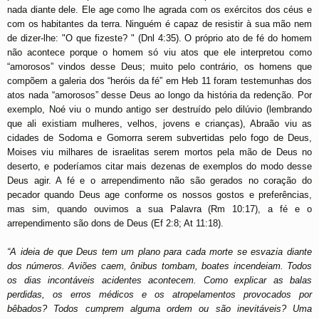
nada diante dele. Ele age como lhe agrada com os exércitos dos céus e
com os habitantes da terra. Ninguém é capaz de resistir à sua mão nem
de dizer-lhe: "O que fizeste? " (Dnl 4:35). O próprio ato de fé do homem
não acontece porque o homem só viu atos que ele interpretou como
“amorosos” vindos desse Deus; muito pelo contrário, os homens que
compõem a galeria dos “heróis da fé” em Heb 11 foram testemunhas dos
atos nada “amorosos” desse Deus ao longo da história da redenção. Por
exemplo, Noé viu o mundo antigo ser destruído pelo dilúvio (lembrando
que ali existiam mulheres, velhos, jovens e crianças), Abraão viu as
cidades de Sodoma e Gomorra serem subvertidas pelo fogo de Deus,
Moises viu milhares de israelitas serem mortos pela mão de Deus no
deserto, e poderíamos citar mais dezenas de exemplos do modo desse
Deus agir. A fé e o arrependimento não são gerados no coração do
pecador quando Deus age conforme os nossos gostos e preferências,
mas sim, quando ouvimos a sua Palavra (Rm 10:17), a fé e o
arrependimento são dons de Deus (Ef 2:8; At 11:18).
“A ideia de que Deus tem um plano para cada morte se esvazia diante
dos números. Aviões caem, ônibus tombam, boates incendeiam. Todos
os dias incontáveis acidentes acontecem. Como explicar as balas
perdidas, os erros médicos e os atropelamentos provocados por
bêbados? Todos cumprem alguma ordem ou são inevitáveis? Uma