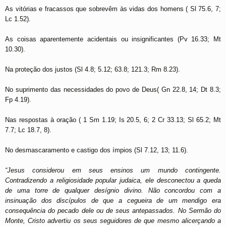
As vitórias e fracassos que sobrevêm às vidas dos homens ( Sl 75.6, 7;
Lc 1.52).
As coisas aparentemente acidentais ou insignificantes (Pv 16.33; Mt
10.30).
Na proteção dos justos (Sl 4.8; 5.12; 63.8; 121.3; Rm 8.23).
No suprimento das necessidades do povo de Deus( Gn 22.8, 14; Dt 8.3;
Fp 4.19).
Nas respostas à oração ( 1 Sm 1.19; Is 20.5, 6; 2 Cr 33.13; Sl 65.2; Mt
7.7; Lc 18.7, 8).
No desmascaramento e castigo dos ímpios (Sl 7.12, 13; 11.6).
“Jesus considerou em seus ensinos um mundo contingente.
Contradizendo a religiosidade popular judaica, ele desconectou a queda
de uma torre de qualquer desígnio divino. Não concordou com a
insinuação dos discípulos de que a cegueira de um mendigo era
consequência do pecado dele ou de seus antepassados. No Sermão do
Monte, Cristo advertiu os seus seguidores de que mesmo alicerçando a