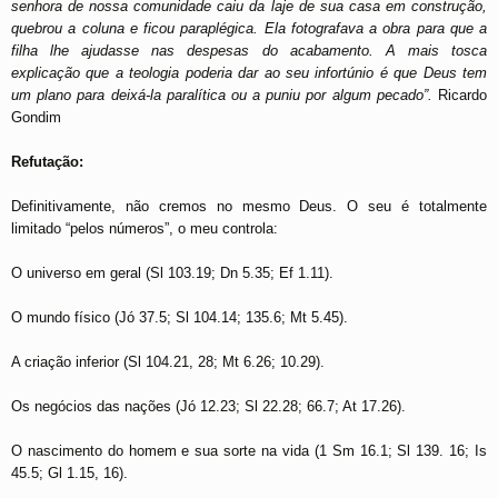
senhora de nossa comunidade caiu da laje de sua casa em construção,
quebrou a coluna e ficou paraplégica. Ela fotografava a obra para que a
filha lhe ajudasse nas despesas do acabamento. A mais tosca
explicação que a teologia poderia dar ao seu infortúnio é que Deus tem
um plano para deixá-la paralítica ou a puniu por algum pecado”.
Ricardo
Gondim
Refutação:
Definitivamente, não cremos no mesmo Deus. O seu é totalmente
limitado “pelos números”, o meu controla:
O universo em geral (Sl 103.19; Dn 5.35; Ef 1.11).
O mundo físico (Jó 37.5; Sl 104.14; 135.6; Mt 5.45).
A criação inferior (Sl 104.21, 28; Mt 6.26; 10.29).
Os negócios das nações (Jó 12.23; Sl 22.28; 66.7; At 17.26).
O nascimento do homem e sua sorte na vida (1 Sm 16.1; Sl 139. 16; Is
45.5; Gl 1.15, 16).