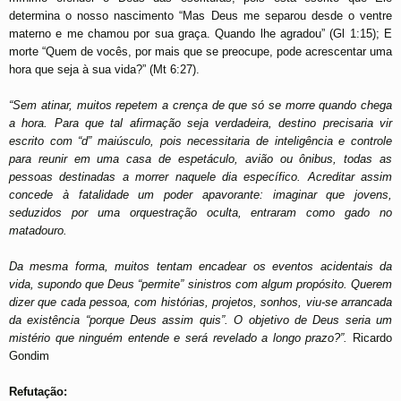
determina o nosso nascimento “Mas Deus me separou desde o ventre
materno e me chamou por sua graça. Quando lhe agradou” (Gl 1:15); E
morte “Quem de vocês, por mais que se preocupe, pode acrescentar uma
hora que seja à sua vida?” (Mt 6:27).
“Sem atinar, muitos repetem a crença de que só se morre quando chega
a hora. Para que tal afirmação seja verdadeira, destino precisaria vir
escrito com “d” maiúsculo, pois necessitaria de inteligência e controle
para reunir em uma casa de espetáculo, avião ou ônibus, todas as
pessoas destinadas a morrer naquele dia específico. Acreditar assim
concede à fatalidade um poder apavorante: imaginar que jovens,
seduzidos por uma orquestração oculta, entraram como gado no
matadouro.
Da mesma forma, muitos tentam encadear os eventos acidentais da
vida, supondo que Deus “permite” sinistros com algum propósito. Querem
dizer que cada pessoa, com histórias, projetos, sonhos, viu-se arrancada
da existência “porque Deus assim quis”. O objetivo de Deus seria um
mistério que ninguém entende e será revelado a longo prazo?”.
Ricardo
Gondim
Refutação: